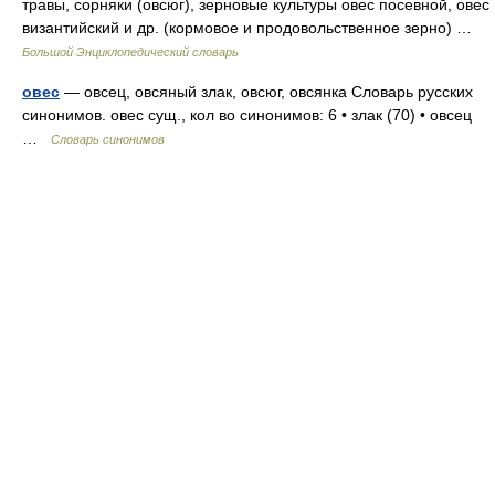
травы, сорняки (овсюг), зерновые культуры овес посевной, овес
византийский и др. (кормовое и продовольственное зерно) …
Большой Энциклопедический словарь
овес
— овсец, овсяный злак, овсюг, овсянка Словарь русских
синонимов. овес сущ., кол во синонимов: 6 • злак (70) • овсец
…
Словарь синонимов