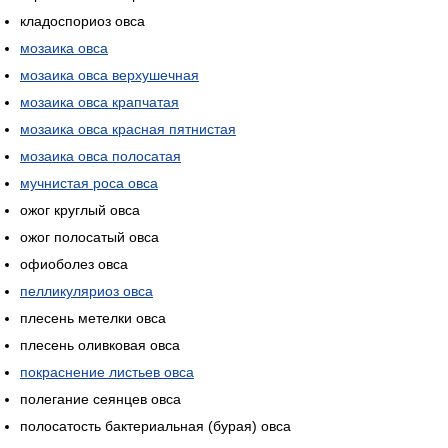
кладоспориоз овса
мозаика овса
мозаика овса верхушечная
мозаика овса крапчатая
мозаика овса красная пятнистая
мозаика овса полосатая
мучнистая роса овса
ожог круглый овса
ожог полосатый овса
офиоболез овса
пелликуляриоз овса
плесень метелки овса
плесень оливковая овса
покраснение листьев овса
полегание сеянцев овса
полосатость бактериальная (бурая) овса