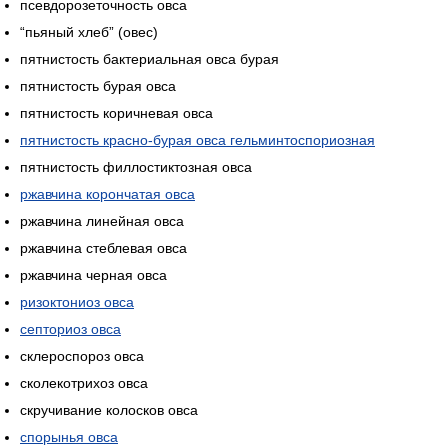
псевдорозеточность овса
“пьяный хлеб” (овес)
пятнистость бактериальная овса бурая
пятнистость бурая овса
пятнистость коричневая овса
пятнистость красно-бурая овса гельминтоспориозная
пятнистость филлостиктозная овса
ржавчина корончатая овса
ржавчина линейная овса
ржавчина стеблевая овса
ржавчина черная овса
ризоктониоз овса
септориоз овса
склероспороз овса
сколекотрихоз овса
скручивание колосков овса
спорынья овса