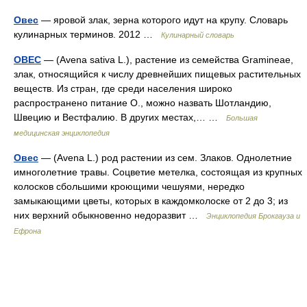
Овес
— яровой злак, зерна которого идут на крупу. Словарь
кулинарных терминов. 2012 …
Кулинарный словарь
ОВЕС
— (Avena sativa L.), растение из семейства Gramineae,
злак, относящийся к числу древнейших пищевых растительных
веществ. Из стран, где среди населения широко
распространено питание О., можно назвать Шотландию,
Швецию и Вестфалию. В других местах,… …
Большая
медицинская энциклопедия
Овес
— (Avena L.) род растении из сем. Злаков. Однолетние
имноголетние травы. Соцветие метелка, состоящая из крупных
колосков сбольшими кроющими чешуями, нередко
замыкающими цветы, которых в каждомколоске от 2 до 3; из
них верхний обыкновенно недоразвит …
Энциклопедия Брокгауза и
Ефрона