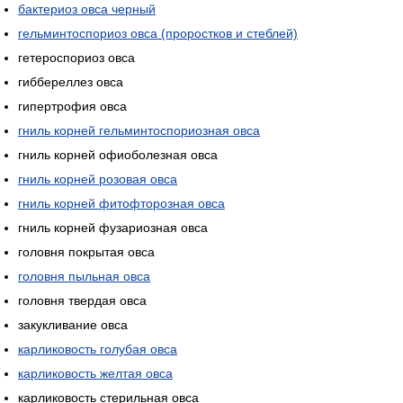
бактериоз овса черный
гельминтоспориоз овса (проростков и стеблей)
гетероспориоз овса
гиббереллез овса
гипертрофия овса
гниль корней гельминтоспориозная овса
гниль корней офиоболезная овса
гниль корней розовая овса
гниль корней фитофторозная овса
гниль корней фузариозная овса
головня покрытая овса
головня пыльная овса
головня твердая овса
закукливание овса
карликовость голубая овса
карликовость желтая овса
карликовость стерильная овса