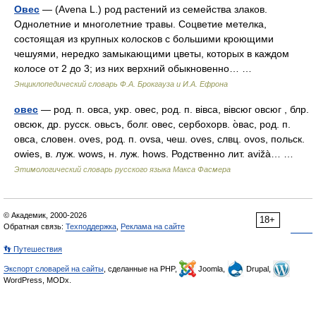
Овес
— (Avena L.) род растений из семейства злаков.
Однолетние и многолетние травы. Соцветие метелка,
состоящая из крупных колосков с большими кроющими
чешуями, нередко замыкающими цветы, которых в каждом
колосе от 2 до 3; из них верхний обыкновенно… …
Энциклопедический словарь Ф.А. Брокгауза и И.А. Ефрона
овес
— род. п. овса, укр. овес, род. п. вiвса, вiвсюг овсюг , блр.
овсюк, др. русск. овьсъ, болг. овес, сербохорв. о̀вас, род. п.
овса, словен. oves, род. п. ovsa, чеш. оvеs, слвц. оvоs, польск.
owies, в. луж. wows, н. луж. hows. Родственно лит. avižà… …
Этимологический словарь русского языка Макса Фасмера
© Академик, 2000-2026
18+
Обратная связь:
Техподдержка
,
Реклама на сайте
👣 Путешествия
Экспорт словарей на сайты
, сделанные на PHP,
Joomla,
Drupal,
WordPress, MODx.