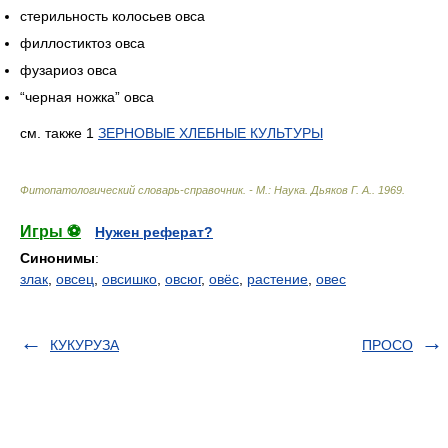
стерильность колосьев овса
филлостиктоз овса
фузариоз овса
“черная ножка” овса
см. также 1
ЗЕРНОВЫЕ ХЛЕБНЫЕ КУЛЬТУРЫ
Фитопатологический словарь-справочник. - М.: Наука
.
Дьяков Г. А.
.
1969
.
Игры ⚽
Нужен реферат?
Синонимы
:
злак
,
овсец
,
овсишко
,
овсюг
,
овёс
,
растение
,
овес
КУКУРУЗА
ПРОСО